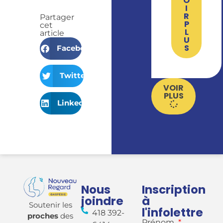
O
I
R
Partager
P
cet
L
article
U
S
Facebook
Twitter
VOIR
PLUS
LinkedIn
Nous
Inscription
joindre
à
Soutenir les
l'infolettre
418 392-
proches
des
Prénom