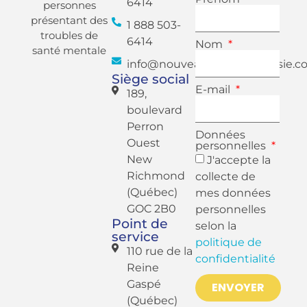
6414
personnes
présentant des
1 888 503-
troubles de
6414
Nom
santé mentale
info@nouveauregardgaspesie.c
Siège social
E-mail
189,
boulevard
Perron
Données
Ouest
personnelles
New
J'accepte la
Richmond
collecte de
(Québec)
mes données
GOC 2B0
personnelles
Point de
selon la
service
politique de
110 rue de la
confidentialité
Reine
Gaspé
ENVOYER
(Québec)