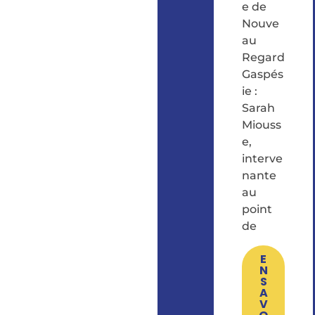
e de
Nouve
au
Regard
Gaspés
ie :
Sarah
Miouss
e,
interve
nante
au
point
de
E
N
S
A
V