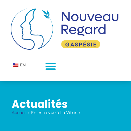
EN
Actualités
Accueil
»
En entrevue à La Vitrine