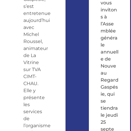
vous
s’est
inviton
entretenue
s à
aujourd’hui
l’Asse
avec
mblée
Michel
généra
Roussel,
le
animateur
annuell
de La
e de
Vitrine
Nouve
sur TVA
au
CIMT-
Regard
CHAU.
Gaspés
Elle y
ie, qui
présente
se
les
tiendra
services
le jeudi
de
25
l’organisme
septe