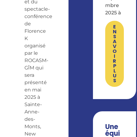
et du
mbre
spectacle-
2025 à
conférence
de
E
Florence
N
S
K
A
organisé
V
O
par le
I
ROCASM-
R
P
GÎM qui
L
sera
U
S
présenté
en mai
2025 à
Sainte-
Anne-
des-
Une
Monts,
équi
New