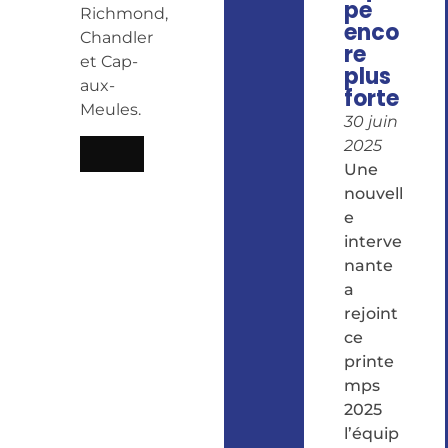
pe
Richmond,
enco
Chandler
re
et Cap-
plus
aux-
forte
Meules.
30 juin
2025
Une
nouvell
e
interve
nante
a
rejoint
ce
printe
mps
2025
l’équip