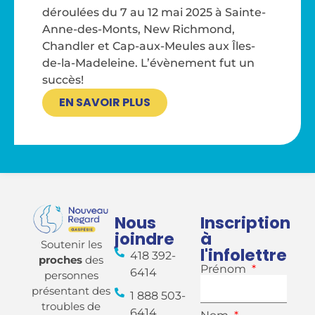
déroulées du 7 au 12 mai 2025 à Sainte-
Anne-des-Monts, New Richmond,
Chandler et Cap-aux-Meules aux Îles-
de-la-Madeleine. L’évènement fut un
succès!
EN SAVOIR PLUS
Nous
Inscription
joindre
à
Soutenir les
l'infolettre
418 392-
proches
des
Prénom
6414
personnes
présentant des
1 888 503-
troubles de
6414