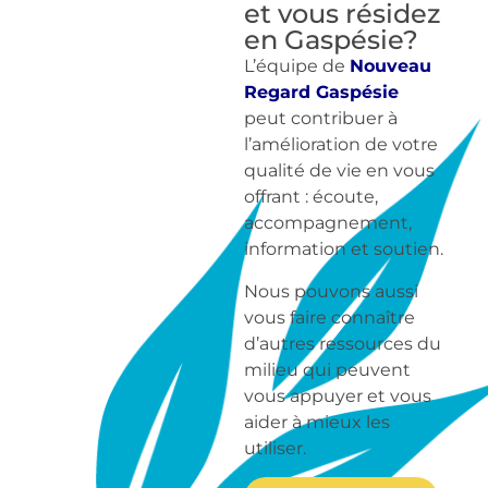
et vous résidez
en Gaspésie?
L’équipe de
Nouveau
Regard Gaspésie
peut contribuer à
l’amélioration de votre
qualité de vie en vous
offrant : écoute,
accompagnement,
information et soutien.
Nous pouvons aussi
vous faire connaître
d’autres ressources du
milieu qui peuvent
vous appuyer et vous
aider à mieux les
utiliser.