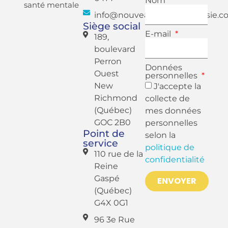
Nom
santé mentale
info@nouveauregardgaspesie.c
Siège social
E-mail
189,
boulevard
Perron
Données
Ouest
personnelles
New
J'accepte la
Richmond
collecte de
(Québec)
mes données
GOC 2B0
personnelles
Point de
selon la
service
politique de
110 rue de la
confidentialité
Reine
Gaspé
ENVOYER
(Québec)
G4X 0G1
96 3e Rue